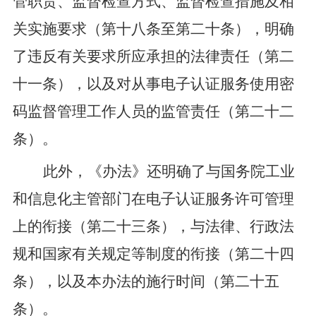
管职责、监督检查方式
、监督检查措施
及相
关实施要求
（第十八条至第二十条）
，
明确
了违反
有关要求
所应承担的法律责任
（
第二
十
一
条）
，
以及
对从事电子认证服务使用密
码监督管理工作人员的监管责任（
第二十
二
条
）
。
此外，
《办法》
还明确了
与国务院工业
和信息化主管部门在电子认证服务许可管理
上的衔接（
第二十
三
条
）
，与
法律、行政法
规和
国家有关规定
等制度的衔接
（
第二十
四
条
）
，
以及本办法的施行时间
（
第二十五
条
）。